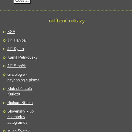
oblíbené odkazy
KSA
Jiří Hanibal
Jiří Kytka
Kamil Petřkovský
Jiří Staněk
Grafologie -
psychologie písma
Klub sběratelů
Kuriozit
Richard Straka
Slovenský klub
zberateľov
autogramov
Milan Svatek