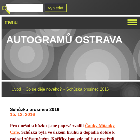
menu
KLUB SBĚRATELŮ
AUTOGRAMŮ OSTRAVA
Úvod
»
Co se děje nového?
»
Schůzka prosinec 2016
Schůzka prosinec 2016
15. 12. 2016
Pro dnešní schůzku jsme poprvé zvolili
Čauky Mňauky
Cafe
. Schůzka byla ve úzkém kruhu a dopadla dobře k
radosti zůčastněným. Kočičky jsou zde milé a prostředí