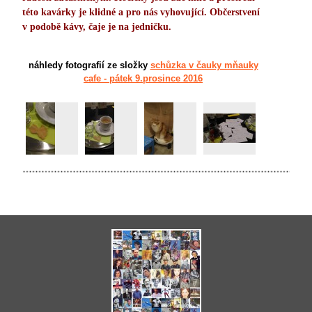
této kavárky je klidné a pro nás vyhovující. Občerstvení
v podobě kávy, čaje je na jedničku.
náhledy fotografií ze složky
schůzka v čauky mňauky
cafe - pátek 9.prosince 2016