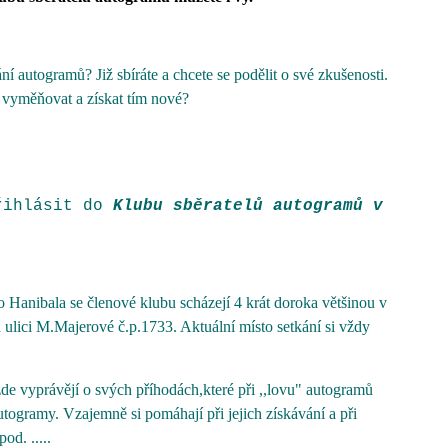
ní autogramů? Již sbíráte a chcete se podělit o své zkušenosti.
vyměňovat a získat tím nové?
řihlásit do
Klubu sběratelů autogramů v
 Hanibala se členové klubu scházejí 4 krát doroka většinou v
ulici M.Majerové č.p.1733. Aktuální místo setkání si vždy
de vyprávějí o svých příhodách,které při ,,lovu" autogramů
utogramy. Vzajemně si pomáhají při jejich získávání a při
od. .....