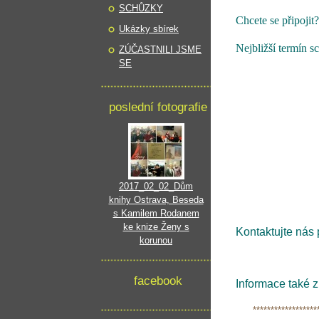
SCHŮZKY
Chcete se připojit?
Ukázky sbírek
Nejbližší termín s
ZÚČASTNILI JSME
SE
poslední fotografie
2017_02_02_Dům
knihy Ostrava, Beseda
s Kamilem Rodanem
ke knize Ženy s
Kontaktujte nás 
korunou
facebook
Informace také z
*********************