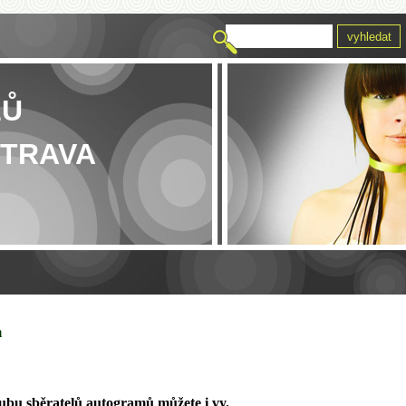
LŮ
TRAVA
m
lubu sběratelů autogramů můžete i vy.