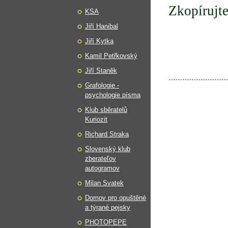
Zkopírujte
KSA
Jiří Hanibal
Jiří Kytka
Kamil Petřkovský
Jiří Staněk
Grafologie -
psychologie písma
Klub sběratelů
Kuriozit
Richard Straka
Slovenský klub
zberateľov
autogramov
Milan Svatek
Domov pro opuštěné
a týrané pejsky
PHOTOPEPE