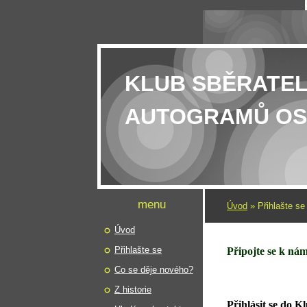
KLUB SBĚRATE
AUTOGRAMŮ OS
menu
Úvod
»
Přihlašte se
Úvod
Přihlašte se
Připojte se k ná
Co se děje nového?
Z historie
Přihlásit se do K