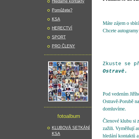
Hledáme kontakty
Pomůžete?
KSA
Máte zájem o sbírá
HERECTVÍ
Chcete autogramy 
SPORT
PRO ČLENY
Zkuste se p
Ostravě.
Pod vedením Jiřího
Ostravě-Porubě na 
domluvíme.
fotoalbum
Členové klubu si z
KLUBOVÁ SETKÁNÍ
zažili. Vyměňují a
KSA
hledání kontaktů ap