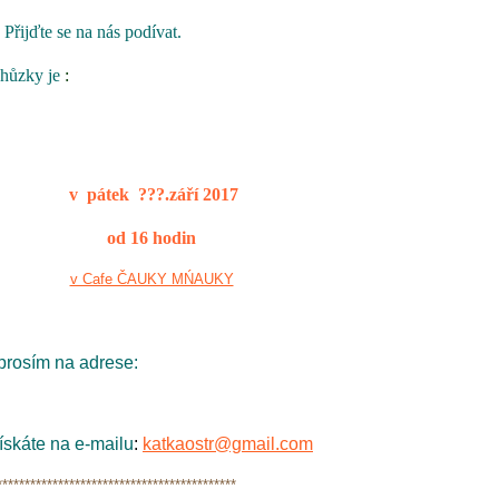
 Přijďte se na nás podívat.
chůzky je
:
v pátek ???.září 2017
od 16 hodin
v Cafe ČAUKY MŃAUKY
prosím na adrese:
ískáte na e-mailu
:
katkaostr@gmail.com
****************************************