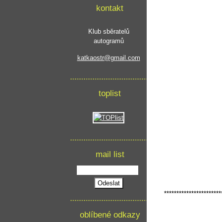
kontakt
Klub sběratelů
autogramů
katkaostr@gmail.com
toplist
mail list
***********************
oblíbené odkazy