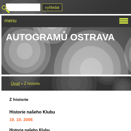
menu
KLUB SBĚRATELŮ
AUTOGRAMŮ OSTRAVA
Úvod
»
Z historie
Z historie
Historie našeho Klubu
10. 10. 2006
Historie našeho Klubu