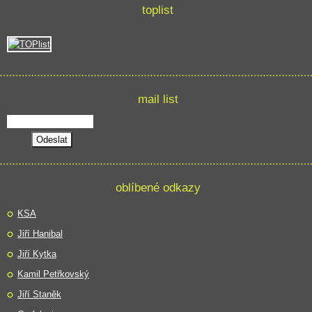
toplist
mail list
oblíbené odkazy
KSA
Jiří Hanibal
Jiří Kytka
Kamil Petřkovský
Jiří Staněk