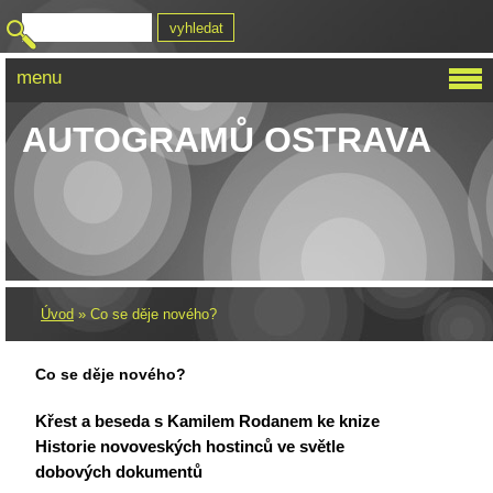
menu
KLUB SBĚRATELŮ
AUTOGRAMŮ OSTRAVA
Úvod
»
Co se děje nového?
Co se děje nového?
Křest a beseda s Kamilem Rodanem ke knize
Historie novoveských hostinců ve světle
dobových dokumentů