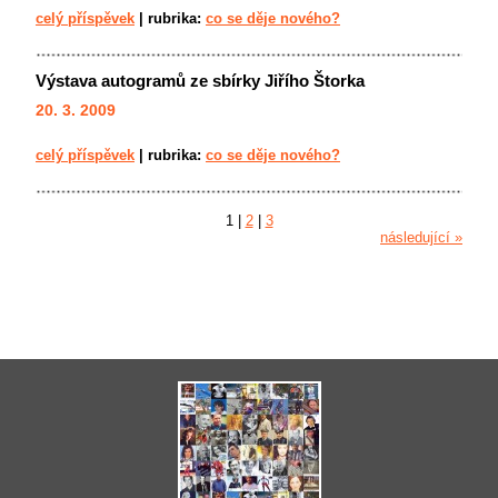
celý příspěvek
|
rubrika:
co se děje nového?
Výstava autogramů ze sbírky Jiřího Štorka
20. 3. 2009
celý příspěvek
|
rubrika:
co se děje nového?
1
|
2
|
3
následující »